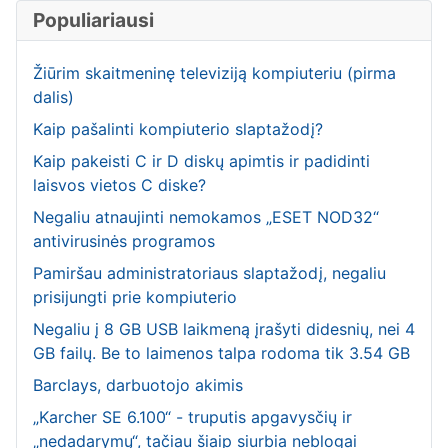
Populiariausi
Žiūrim skaitmeninę televiziją kompiuteriu (pirma
dalis)
Kaip pašalinti kompiuterio slaptažodį?
Kaip pakeisti C ir D diskų apimtis ir padidinti
laisvos vietos C diske?
Negaliu atnaujinti nemokamos „ESET NOD32“
antivirusinės programos
Pamiršau administratoriaus slaptažodį, negaliu
prisijungti prie kompiuterio
Negaliu į 8 GB USB laikmeną įrašyti didesnių, nei 4
GB failų. Be to laimenos talpa rodoma tik 3.54 GB
Barclays, darbuotojo akimis
„Karcher SE 6.100“ - truputis apgavysčių ir
„nedadarymų“, tačiau šiaip siurbia neblogai