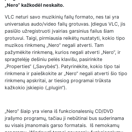
„Nero“ kažkodėl neskaito.
VLC neturi savo muzikinių failų formato, nes tai yra
universalus audo/video failų grotuvas. Įdiegus VLC, jis
pasiūlo užregistruoti įvairias garsinius failus šiam
grotuvui. Taigi, pirmiausia reikėtų nustatyti, kokio tipo
muzikos rinkmenų „Nero“ negali atverti. Tam
pažymėkite rinkmeną, kurios negali atverti „Nero“, ir
spragtelėję dešiniu pelės klavišu, pasirinkite
„Properties“ („Savybės“). Patyrinėkite, kokio tipo tai
rinkmena ir paieškokite ar „Nero“ negali atverti šio tipo
rinkmenų apskritai, ar tiesiog programai trūksta
kažkokio įskiepio („plugin“).
„Nero“ šiaip yra viena iš funkcionalesnių CD/DVD
įrašymo programų, tačiau ji nebūtinai bus suderinama
su visais įmanomais garso formatais. Iš nemokamų