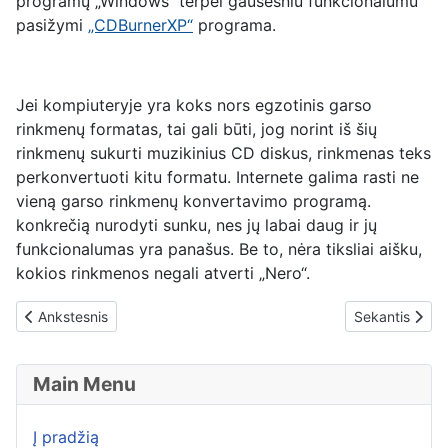
programų „Windows“ terpei gausesniu funkcionalumu
pasižymi
„CDBurnerXP“
programa.
Jei kompiuteryje yra koks nors egzotinis garso
rinkmenų formatas, tai gali būti, jog norint iš šių
rinkmenų sukurti muzikinius CD diskus, rinkmenas teks
perkonvertuoti kitu formatu. Internete galima rasti ne
vieną garso rinkmenų konvertavimo programą.
konkrečią nurodyti sunku, nes jų labai daug ir jų
funkcionalumas yra panašus. Be to, nėra tiksliai aišku,
kokios rinkmenos negali atverti „Nero“.
Previous article: Kaip pasiekti tinklo išteklių „Android“ sistemoje?
Next article: K
Ankstesnis
Sekantis
Main Menu
Į pradžią