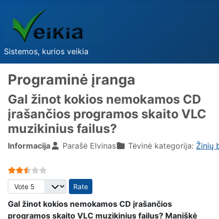
Sistemos, kurios veikia
Programinė įranga
Gal žinot kokios nemokamos CD
įrašančios programos skaito VLC
muzikinius failus?
Informacija
Parašė
Elvinas
Tėvinė kategorija:
Žinių 
User Rating:
2.5
/
5
Please Rate
Gal žinot kokios nemokamos CD įrašančios
programos skaito VLC muzikinius failus? Maniškė