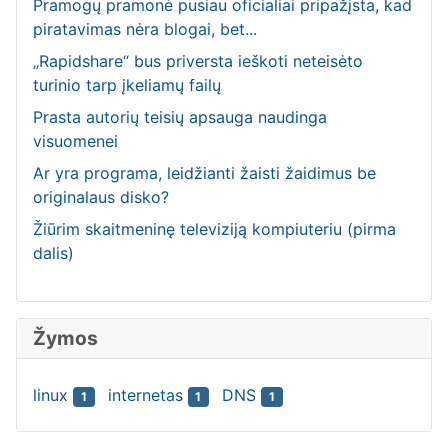
Pramogų pramonė pusiau oficialiai pripažįsta, kad
piratavimas nėra blogai, bet...
„Rapidshare“ bus priversta ieškoti neteisėto
turinio tarp įkeliamų failų
Prasta autorių teisių apsauga naudinga
visuomenei
Ar yra programa, leidžianti žaisti žaidimus be
originalaus disko?
Žiūrim skaitmeninę televiziją kompiuteriu (pirma
dalis)
Žymos
linux
internetas
DNS
1
1
1