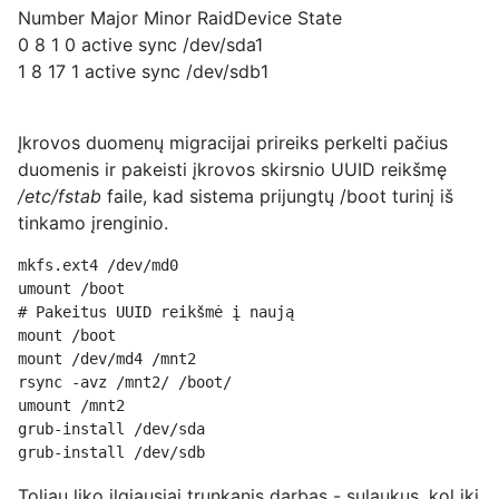
Number Major Minor RaidDevice State
0 8 1 0 active sync /dev/sda1
1 8 17 1 active sync /dev/sdb1
Įkrovos duomenų migracijai prireiks perkelti pačius
duomenis ir pakeisti įkrovos skirsnio UUID reikšmę
/etc/fstab
faile, kad sistema prijungtų /boot turinį iš
tinkamo įrenginio.
mkfs.ext4 /dev/md0
umount /boot
# Pakeitus UUID reikšmė į naują
mount /boot
mount /dev/md4 /mnt2
rsync -avz /mnt2/ /boot/
umount /mnt2
grub-install /dev/sda
grub-install /dev/sdb
Toliau liko ilgiausiai trunkanis darbas - sulaukus, kol iki