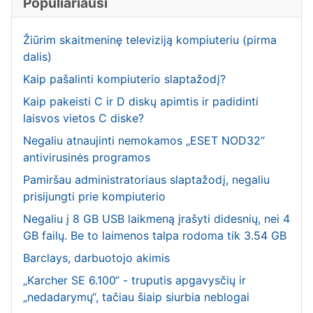
Populiariausi
Žiūrim skaitmeninę televiziją kompiuteriu (pirma
dalis)
Kaip pašalinti kompiuterio slaptažodį?
Kaip pakeisti C ir D diskų apimtis ir padidinti
laisvos vietos C diske?
Negaliu atnaujinti nemokamos „ESET NOD32“
antivirusinės programos
Pamiršau administratoriaus slaptažodį, negaliu
prisijungti prie kompiuterio
Negaliu į 8 GB USB laikmeną įrašyti didesnių, nei 4
GB failų. Be to laimenos talpa rodoma tik 3.54 GB
Barclays, darbuotojo akimis
„Karcher SE 6.100“ - truputis apgavysčių ir
„nedadarymų“, tačiau šiaip siurbia neblogai