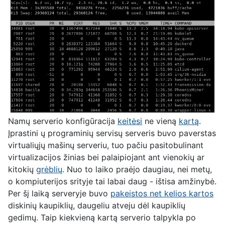
Namų serverio konfigūracija
keitėsi
ne vieną
kartą
.
Įprast
ini
ų programinių servisų serveris buvo paverstas
virtualiųjų mašinų serveriu, tuo pačiu pasitobulinant
virtualizacijos žinias bei palaipiojant ant vienokių ar
kitokių
grėblių
. Nuo to laiko praėjo daugiau, nei metų,
o kompiuterijos srityje tai labai daug - ištisa amžinybė.
Per šį laiką serveryje buvo
pakeistos net kelios kartos
diskinių kaupiklių, daugeliu atveju dėl kaupiklių
gedimų. Taip kiekvieną kartą serverio talpykla po