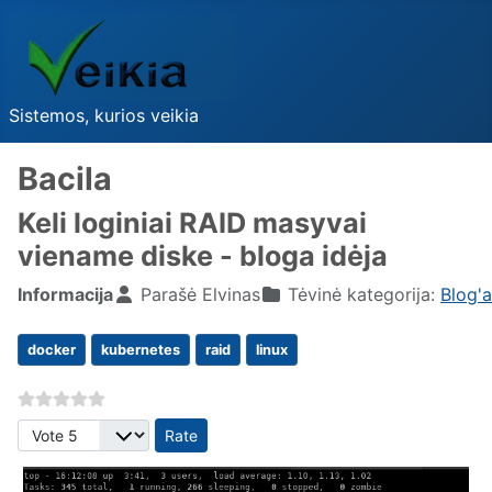
Sistemos, kurios veikia
Bacila
Keli loginiai RAID masyvai
viename diske - bloga idėja
Informacija
Parašė
Elvinas
Tėvinė kategorija:
Blog'
docker
kubernetes
raid
linux
Please Rate