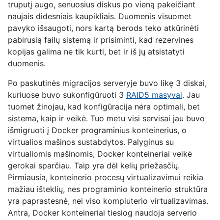
truputį augo, senuosius diskus po vieną pakeičiant
naujais didesniais kaupikliais. Duomenis visuomet
pavyko išsaugoti, nors kartą berods teko atkūrinėti
pabirusią failų sistemą ir prisiminti, kad rezervines
kopijas galima ne tik kurti, bet ir iš jų atsistatyti
duomenis.
Po paskutinės migracijos serveryje buvo likę 3 diskai,
kuriuose buvo sukonfigūruoti 3
RAID5 masyvai
. Jau
tuomet žinojau, kad konfigūracija nėra optimali, bet
sistema, kaip ir veikė. Tuo metu visi servisai jau buvo
išmigruoti į Docker programinius konteinerius, o
virtualios mašinos sustabdytos. Palyginus su
virtualiomis mašinomis, Docker konteineriai veikė
gerokai sparčiau. Taip yra dėl kelių priežasčių.
Pirmiausia, konteinerio procesų virtualizavimui reikia
mažiau išteklių, nes programinio konteinerio struktūra
yra paprastesnė, nei viso kompiuterio virtualizavimas.
Antra, Docker konteineriai tiesiog naudoja serverio