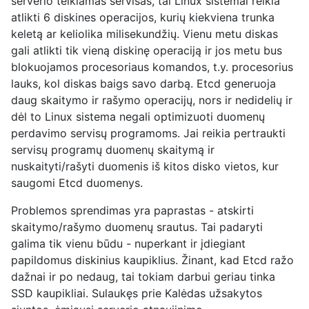
serverio teikiamas servisas, tai Linux sistemai reikia
atlikti 6 diskines operacijos, kurių kiekviena trunka
keletą ar keliolika milisekundžių. Vienu metu diskas
gali atlikti tik vieną diskinę operaciją ir jos metu bus
blokuojamos procesoriaus komandos, t.y. procesorius
lauks, kol diskas baigs savo darbą. Etcd generuoja
daug skaitymo ir rašymo operacijų, nors ir nedidelių ir
dėl to Linux sistema negali optimizuoti duomenų
perdavimo servisų programoms. Jai reikia pertraukti
servisų programų duomenų skaitymą ir
nuskaityti/rašyti duomenis iš kitos disko vietos, kur
saugomi Etcd duomenys.
Problemos sprendimas yra paprastas - atskirti
skaitymo/rašymo duomenų srautus. Tai padaryti
galima tik vienu būdu - nuperkant ir įdiegiant
papildomus diskinius kaupiklius. Žinant, kad Etcd ražo
dažnai ir po nedaug, tai tokiam darbui geriau tinka
SSD kaupikliai. Sulaukęs prie Kalėdas užsakytos