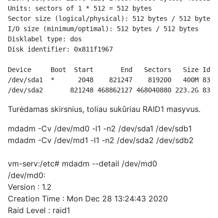
Units: sectors of 1 * 512 = 512 bytes
Sector size (logical/physical): 512 bytes / 512 bytes
I/O size (minimum/optimal): 512 bytes / 512 bytes
Disklabel type: dos
Disk identifier: 
0x811f1967
Device     Boot  Start       End   Sectors   Size Id T
/dev/sda1  *      2048    821247    819200   400M 83 L
/dev/sda2       821248 468862127 468040880 223.2G 83 L
Turėdamas skirsnius, toliau sukūriau RAID1 masyvus.
mdadm -Cv /dev/md0 -l1 -n2 /dev/sda1 /dev/sdb1
mdadm -Cv /dev/md1 -l1 -n2 /dev/sda2 /dev/sdb2
vm-serv:/etc# mdadm --detail /dev/md0
/dev/md0:
Version : 1.2
Creation Time : Mon Dec 28 13:24:43 2020
Raid Level : raid1