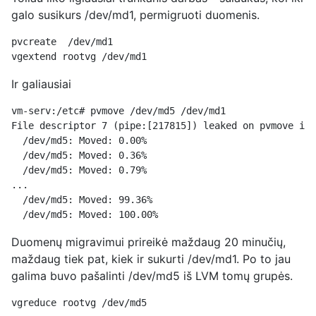
galo susikurs /dev/md1, permigruoti duomenis.
pvcreate  /dev/md1
vgextend rootvg /dev/md1
Ir galiausiai
vm-serv:/etc# pvmove /dev/md5 /dev/md1
File descriptor 7 (pipe:[217815]) leaked on pvmove inv
  /dev/md5: Moved: 0.00%
  /dev/md5: Moved: 0.36%
  /dev/md5: Moved: 0.79%
...
  /dev/md5: Moved: 99.36%
  /dev/md5: Moved: 100.00%
Duomenų migravimui prireikė maždaug 20 minučių,
maždaug tiek pat, kiek ir sukurti /dev/md1. Po to jau
galima buvo pašalinti /dev/md5 iš LVM tomų grupės.
vgreduce rootvg /dev/md5