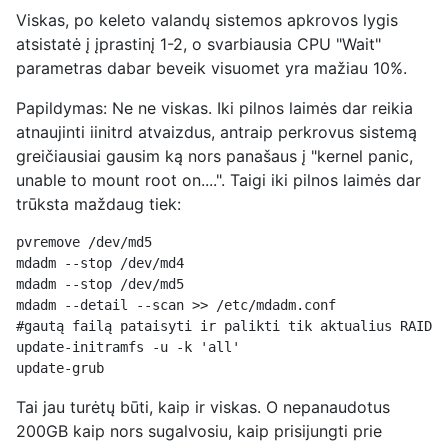
Viskas, po keleto valandų sistemos apkrovos lygis
atsistatė į įprastinį 1-2, o svarbiausia CPU "Wait"
parametras dabar beveik visuomet yra mažiau 10%.
Papildymas: Ne ne viskas. Iki pilnos laimės dar reikia
atnaujinti iinitrd atvaizdus, antraip perkrovus sistemą
greičiausiai gausim ką nors panašaus į "kernel panic,
unable to mount root on....". Taigi iki pilnos laimės dar
trūksta maždaug tiek:
pvremove /dev/md5
mdadm --stop /dev/md4
mdadm --stop /dev/md5
mdadm --detail --scan >> /etc/mdadm.conf
#gautą failą pataisyti ir palikti tik aktualius RAID m
update-initramfs -u -k 'all'
update-grub
Tai jau turėtų būti, kaip ir viskas. O nepanaudotus
200GB kaip nors sugalvosiu, kaip prisijungti prie