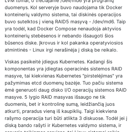
LVM tomai, o trečiajame /dev/md6 yra programų
duomenys. Kol serveryje buvo naudojama tik Docker
konteinerių valdymo sistema, tai diskinės operacijos
buvo sutelktos į vieną RAID5 masyvą - /dev/md6. Taip
yra todėl, kad Docker Compose nenaudoja aktyvios
konteinerių stebėsenos ir nebando išsaugoti šios
būsenos diske. Įkrovus ir kol pakanka operatyviosios
atmintinės - Linux irgi nerašinėja į diską be reikalo.
Viskas pasikeitė įdiegus Kubernetes. Kadangi šis
komponentas yra įdiegtas operacinės sistemos RAID
masyve, tai kiekvienas Kubernetes "pirstelėjimas" yra
pažymimas etcd duomenų bazėje. Tuo pačiu sistema
ėmė generuoti daug disko I/O operacijų sistemos RAID
masyve. 5 lygio RAID masyvas išsaugo ne tik
duomenis, bet ir kontrolinę sumą, leidžiančią juos
atkurti, praradus vieną iš kaupiklių. Taigi kiekviena
rašymo operacija turi būti atlikta 3 diskuose. Todėl jei į
diską bando rašyti ir Kubernetes valdymo sistema, ir