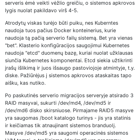
serveris ėmė veikti vėžlio greičiu, o sistemos apkrovos
lygis nuolat pakildavo virš 4-5.
Atrodytų viskas turėjo būti puiku, nes Kuberntes
naudoja tuos pačius Docker konteinerius, kurie
naudoja tą pačią serverio failų sistemą. Bet yra vienas
"bet". Klasterio konfigūracijos saugojimui Kubernetes
naudoja "etcd" duomenų bazę, kuriai nuolat užklausas
siunčia Kubernetes komponentai. Etcd siekia užtikrinti
įrašų išlikimą ir juos išsaugo pastoviojoje atmintyje, t.y.
diske. Pažiūrėjus į sistemos apkrovos ataskaitas tapo
aišku, kas nutiko.
Po paskutinės serverio migracijos serveryje atsirado 3
RAID masyvai, sukurti /dev/md4, /dev/md5 ir
/dev/md6 disko skirsniuose. Pirmajame RAID5 masyve
yra saugomas /boot katalogo turinys - jis yra statinis
ir keičiamas tik atnaujinant sistemos branduolį.
Masyve /dev/md5 yra saugomi operacinės sistemos