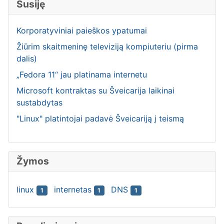
Susiję
Korporatyviniai paieškos ypatumai
Žiūrim skaitmeninę televiziją kompiuteriu (pirma
dalis)
„Fedora 11“ jau platinama internetu
Microsoft kontraktas su Šveicarija laikinai
sustabdytas
"Linux" platintojai padavė Šveicariją į teismą
Žymos
linux
internetas
DNS
1
1
1