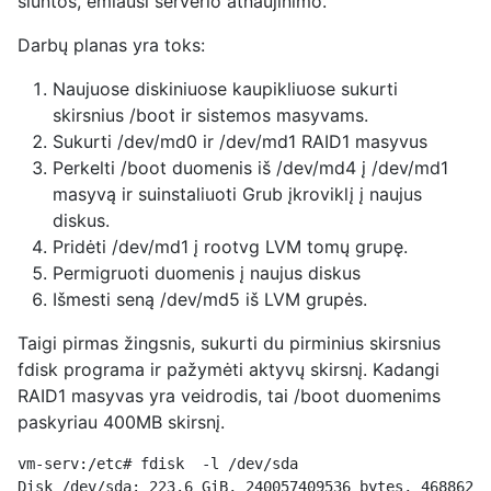
siuntos, ėmiausi serverio atnaujinimo.
Darbų planas yra toks:
Naujuose diskiniuose kaupikliuose sukurti
skirsnius /boot ir sistemos masyvams.
Sukurti /dev/md0 ir /dev/md1 RAID1 masyvus
Perkelti /boot duomenis iš /dev/md4 į /dev/md1
masyvą ir suinstaliuoti Grub įkroviklį į naujus
diskus.
Pridėti /dev/md1 į rootvg LVM tomų grupę.
Permigruoti duomenis į naujus diskus
Išmesti seną /dev/md5 iš LVM grupės.
Taigi pirmas žingsnis, sukurti du pirminius skirsnius
fdisk programa ir pažymėti aktyvų skirsnį. Kadangi
RAID1 masyvas yra veidrodis, tai /boot duomenims
paskyriau 400MB skirsnį.
vm-serv:/etc# fdisk  -l /dev/sda
Disk /dev/sda: 223.6 GiB, 240057409536 bytes, 46886212