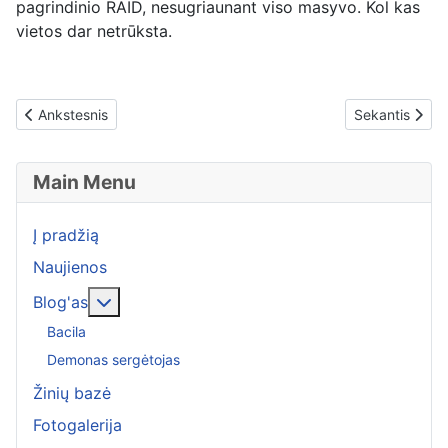
pagrindinio RAID, nesugriaunant viso masyvo. Kol kas
vietos dar netrūksta.
Previous article: Sidabrinė juosta roboto siurblio apsaugai, nuo 
Next article: 
Ankstesnis
Sekantis
Main Menu
Į pradžią
Naujienos
More about: Blog'as
Blog'as
Bacila
Demonas sergėtojas
Žinių bazė
Fotogalerija