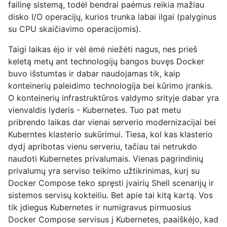
failinę sistemą, todėl bendrai paėmus reikia mažiau
disko I/O operacijų, kurios trunka labai ilgai (palyginus
su CPU skaičiavimo operacijomis).
Taigi laikas ėjo ir vėl ėmė niežėti nagus, nes prieš
keletą metų ant technologijų bangos buvęs Docker
buvo išstumtas ir dabar naudojamas tik, kaip
konteinerių paleidimo technologija bei kūrimo įrankis.
O konteinerių infrastruktūros valdymo srityje dabar yra
vienvaldis lyderis - Kubernetes. Tuo pat metu
pribrendo laikas dar vienai serverio modernizacijai bei
Kuberntes klasterio sukūrimui. Tiesa, kol kas klasterio
dydį apribotas vienu serveriu, tačiau tai netrukdo
naudoti Kubernetes privalumais. Vienas pagrindinių
privalumų yra serviso teikimo užtikrinimas, kurį su
Docker Compose teko spręsti įvairių Shell scenarijų ir
sistemos servisų kokteiliu. Bet apie tai kitą kartą. Vos
tik įdiegus Kubernetes ir numigravus pirmuosius
Docker Compose servisus į Kubernetes, paaiškėjo, kad