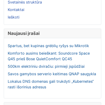
Svetainės struktūra
Kontaktai
Ieškoti
Naujausi įrašai
Spartus, bet kupinas grėblių ryšys su Mikrotik
Komforto ausims beieškant: Soundcore Space
Q45 prieš Bose QuietComfort QC45
500km elektriniu dviračiu: pirmieji įspūdžiai
Savos gamybos serverio keitimas QNAP saugykla
Lokalus DNS domenas gali trukdyti „Kubernetes“
rasti išorinius adresus